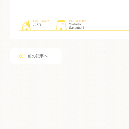
CATEGORY
POSTED BY
Yoshiaki
こども
Sakaguchi
前の記事へ