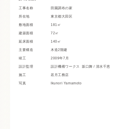
工事名称
田園調布の家
所在地
東京都大田区
敷地面積
181㎡
建築面積
72㎡
延床面積
140㎡
主要構造
木造2階建
竣工
2009年7月
設計監理
設計機構ワークス
坂口舞 / 清水千恵
施工
若月工務店
写真
Ikunori Yamamoto