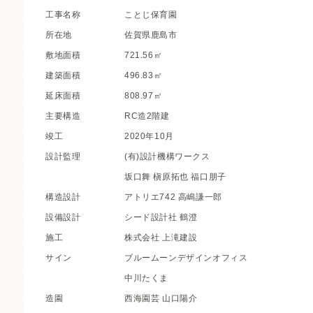
工事名称
ことじ保育園
所在地
佐賀県鹿島市
敷地面積
721.56㎡
建築面積
496.83㎡
延床面積
808.97㎡
主要構造
RC造2階建
竣工
2020年10月
設計監理
(有)設計機構ワークス
坂口舞 槇原拓也 福口朋子
構造設計
アトリエ742 高嶋謙一郎
設備設計
シード設計社 鶴澄
施工
株式会社 上滝建設
サイン
ブルームーンデザインオフィス
中川たくま
造園
西海園芸 山口陽介