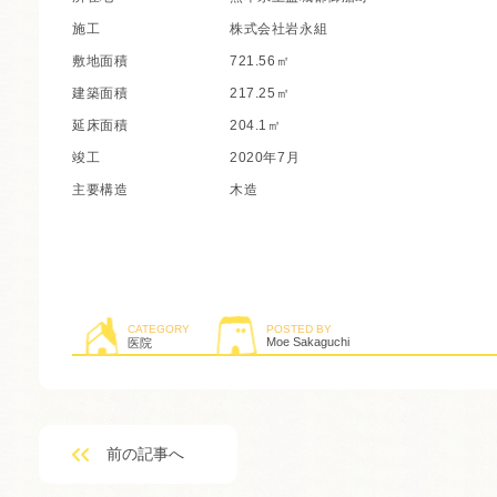
施工
株式会社岩永組
敷地面積
721.56㎡
建築面積
217.25㎡
延床面積
204.1㎡
竣工
2020年7月
主要構造
木造
CATEGORY
POSTED BY
Moe Sakaguchi
医院
前の記事へ