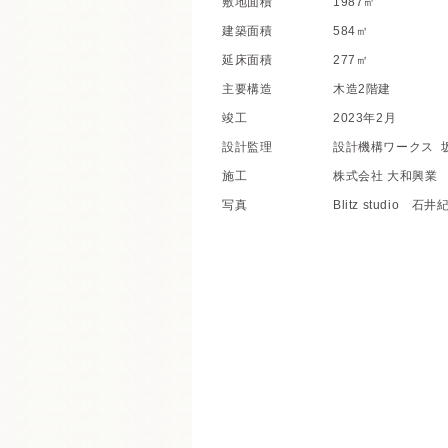
敷地面積
1987㎡
建築面積
584㎡
延床面積
277㎡
主要構造
木造2階建
竣工
2023年2月
設計監理
設計機構ワークス
坂
施工
株式会社 大和興業
写真
Blitz studio 石井