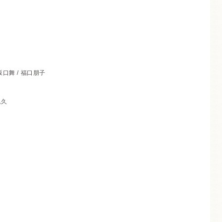
口舞 / 福口朋子
紀久