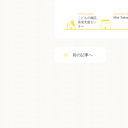
CATEGORY
POSTED 
Moe Saka
こどもの施設
,
発達支援セン
ター
前の記事へ