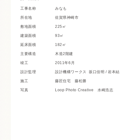
工事名称
みなも
所在地
佐賀県神崎市
敷地面積
225㎡
建築面積
93㎡
延床面積
182㎡
主要構造
木造2階建
竣工
2011年6月
設計監理
設計機構ワークス
坂口佳明 / 岩本結
施工
藤匠住宅
藤松勝
写真
Loop Photo Creative
水崎浩志