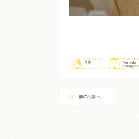
CATEGORY
POSTED 
Yoshiaki
住宅
Sakaguchi
前の記事へ