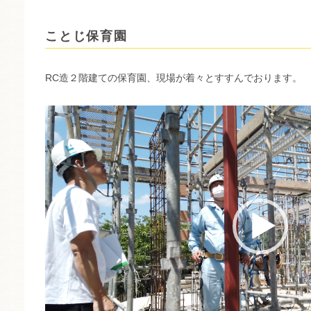
ことじ保育園
RC造２階建ての保育園、現場が着々とすすんでおります。
動
画
プ
レ
ー
ヤ
ー