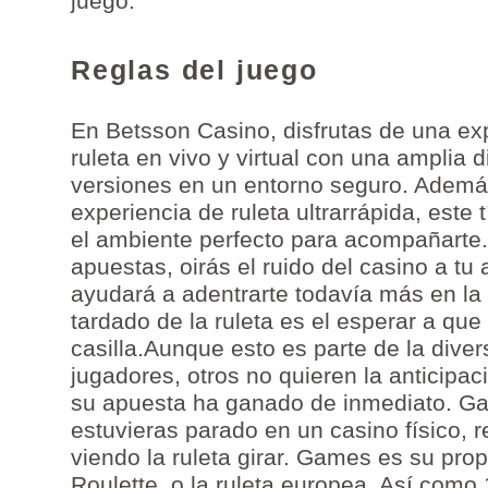
juego.
Reglas del juego
En Betsson Casino, disfrutas de una ex
ruleta en vivo y virtual con una amplia
versiones en un entorno seguro. Ademá
experiencia de ruleta ultrarrápida, este
el ambiente perfecto para acompañarte. 
apuestas, oirás el ruido del casino a tu 
ayudará a adentrarte todavía más en la
tardado de la ruleta es el esperar a que
casilla.Aunque esto es parte de la dive
jugadores, otros no quieren la anticipaci
su apuesta ha ganado de inmediato. Ga
estuvieras parado en un casino físico, 
viendo la ruleta girar. Games es su pro
Roulette, o la ruleta europea. Así como 