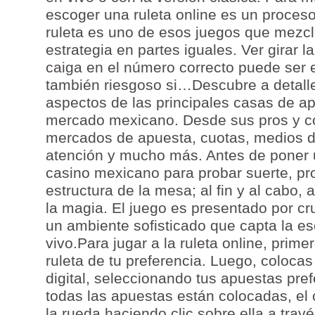
escoger una ruleta online es un proceso
ruleta es uno de esos juegos que mezcl
estrategia en partes iguales. Ver girar l
caiga en el número correcto puede ser
también riesgoso si…Descubre a detalle
aspectos de las principales casas de a
mercado mexicano. Desde sus pros y co
mercados de apuesta, cuotas, medios d
atención y mucho más. Antes de poner u
casino mexicano para probar suerte, pr
estructura de la mesa; al fin y al cabo,
la magia. El juego es presentado por cr
un ambiente sofisticado que capta la es
vivo.Para jugar a la ruleta online, prim
ruleta de tu preferencia. Luego, colocas 
digital, seleccionando tus apuestas pre
todas las apuestas están colocadas, el cr
la rueda haciendo clic sobre ella a travé