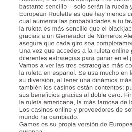
bastante sencillo – solo serán la rueda y
European Roulette es que hay menos ca
cual aumenta las probabilidades a tu fa
la ruleta es más sencillo que el blackja
gracias a un Generador de Números Ale
asegura que cada giro sea completament
Una vez que accedes a la ruleta online 
diferentes estrategias para ganar en el 
Vamos a ver las tres estrategias más c
la ruleta en español. Se usa mucho en la
su diversión, al tener una dinámica más
también los casinos están contentos; 
sus beneficios gracias al doble cero. F
la ruleta americana, la más famosa de 
Los casinos online y proveedores de so
mundo ha cambiado.
Games es su propia versión de European
europea.