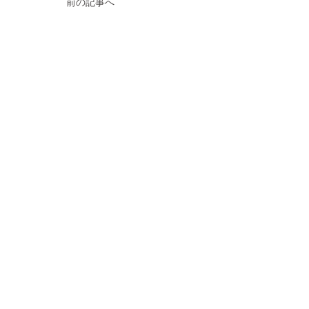
前の記事へ