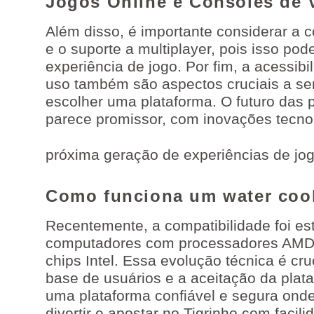
Jogos Online e Consoles de
Além disso, é importante considerar a
e o suporte a multiplayer, pois isso pod
experiência de jogo. Por fim, a acessibi
uso também são aspectos cruciais a se
escolher uma plataforma. O futuro das 
parece promissor, com inovações tecno
próxima geração de experiências de jog
Como funciona um water coo
Recentemente, a compatibilidade foi est
computadores com processadores AMD,
chips Intel. Essa evolução técnica é cr
base de usuários e a aceitação da pla
uma plataforma confiável e segura ond
divertir e apostar no Tigrinho com facil