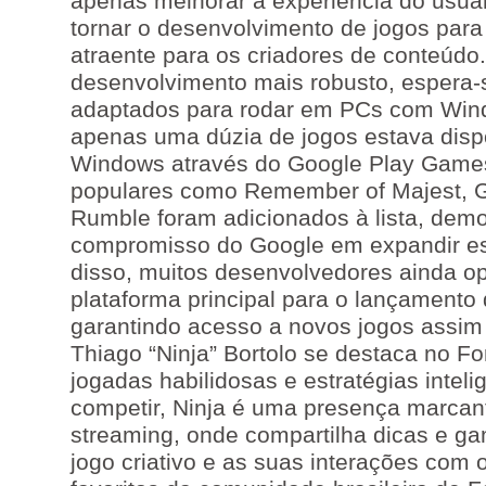
apenas melhorar a experiência do usuá
tornar o desenvolvimento de jogos para
atraente para os criadores de conteúd
desenvolvimento mais robusto, espera-
adaptados para rodar em PCs com Wind
apenas uma dúzia de jogos estava disp
Windows através do Google Play Game
populares como Remember of Majest, G
Rumble foram adicionados à lista, dem
compromisso do Google em expandir es
disso, muitos desenvolvedores ainda 
plataforma principal para o lançamento d
garantindo acesso a novos jogos assim
Thiago “Ninja” Bortolo se destaca no Fo
jogadas habilidosas e estratégias intel
competir, Ninja é uma presença marcan
streaming, onde compartilha dicas e ga
jogo criativo e as suas interações com