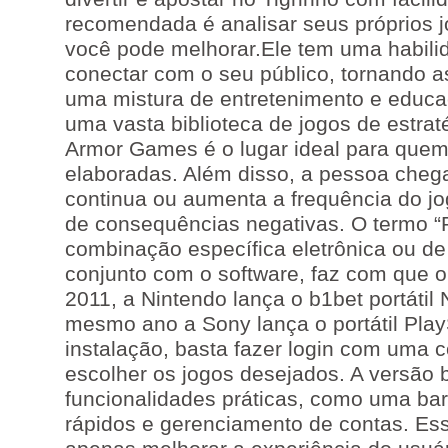
recomendada é analisar seus próprios jo
você pode melhorar.Ele tem uma habili
conectar com o seu público, tornando 
uma mistura de entretenimento e educa
uma vasta biblioteca de jogos de estrat
Armor Games é o lugar ideal para que
elaboradas. Além disso, a pessoa cheg
continua ou aumenta a frequência do jo
de consequências negativas. O termo “P
combinação específica eletrônica ou d
conjunto com o software, faz com que o
2011, a Nintendo lança o
b1bet
portátil
mesmo ano a Sony lança o portátil Play
instalação, basta fazer login com uma 
escolher os jogos desejados. A versão b
funcionalidades práticas, como uma barr
rápidos e gerenciamento de contas. Ess