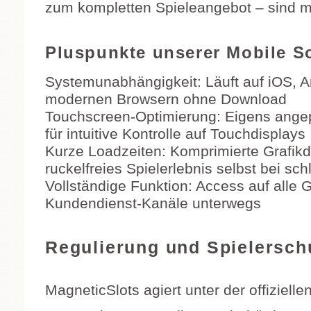
zum kompletten Spieleangebot – sind mo
Pluspunkte unserer Mobile S
Systemunabhängigkeit:
Läuft auf iOS, 
modernen Browsern ohne Download
Touchscreen-Optimierung:
Eigens ange
für intuitive Kontrolle auf Touchdisplays
Kurze Loadzeiten:
Komprimierte Grafikd
ruckelfreies Spielerlebnis selbst bei sc
Vollständige Funktion:
Access auf alle 
Kundendienst-Kanäle unterwegs
Regulierung und Spielersch
MagneticSlots agiert unter der offizielle