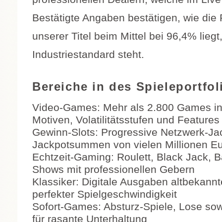
Bestätigte Angaben bestätigen, wie die 
unserer Titel beim Mittel bei 96,4% lieg
Industriestandard steht.
Bereiche in des Spieleportfol
Video-Games:
Mehr als 2.800 Games in
Motiven, Volatilitätsstufen und Features
Gewinn-Slots:
Progressive Netzwerk-Jac
Jackpotsummen von vielen Millionen E
Echtzeit-Gaming:
Roulett, Black Jack, B
Shows mit professionellen Gebern
Klassiker:
Digitale Ausgaben altbekannt
perfekter Spielgeschwindigkeit
Sofort-Games:
Absturz-Spiele, Lose sowi
für rasante Unterhaltung