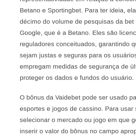
Betano e Sportingbet. Para ter ideia, e
décimo do volume de pesquisas da bet
Google, que é a Betano. Eles são licen
reguladores conceituados, garantindo 
sejam justas e seguras para os usuários
empregam medidas de segurança de úl
proteger os dados e fundos do usuário.
O bônus da Vaidebet pode ser usado pa
esportes e jogos de cassino. Para usar
selecionar o mercado ou jogo em que go
inserir o valor do bônus no campo apro