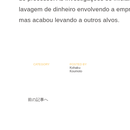
lavagem de dinheiro envolvendo a empr
mas acabou levando a outros alvos.
CATEGORY
POSTED BY
Kohaku
Koumoto
前の記事へ