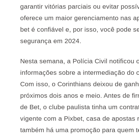
garantir vitórias parciais ou evitar poss
oferece um maior gerenciamento nas ap
bet
é confiável e, por isso, você pode s
segurança em 2024.
Nesta semana, a Polícia Civil notificou 
informações sobre a intermediação do co
Com isso, o Corinthians deixou de gan
próximos dois anos e meio. Antes de fir
de Bet, o clube paulista tinha um contr
vigente com a Pixbet, casa de apostas r
também há uma promoção para quem te