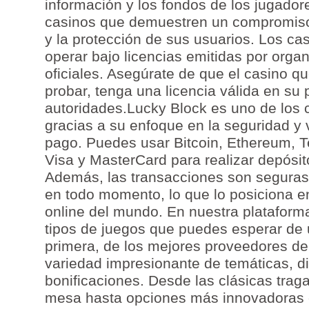
información y los fondos de los jugad
casinos que demuestren un compromiso 
y la protección de sus usuarios. Los ca
operar bajo licencias emitidas por org
oficiales. Asegúrate de que el casino qu
probar, tenga una licencia válida en su
autoridades.Lucky Block es uno de los c
gracias a su enfoque en la seguridad y
pago. Puedes usar Bitcoin, Ethereum, Te
Visa y MasterCard para realizar depósito
Además, las transacciones son seguras,
en todo momento, lo que lo posiciona e
online del mundo. En nuestra plataform
tipos de juegos que puedes esperar de 
primera, de los mejores proveedores de 
variedad impresionante de temáticas, d
bonificaciones. Desde las clásicas tra
mesa hasta opciones más innovadoras 