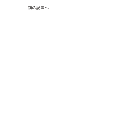
前の記事へ