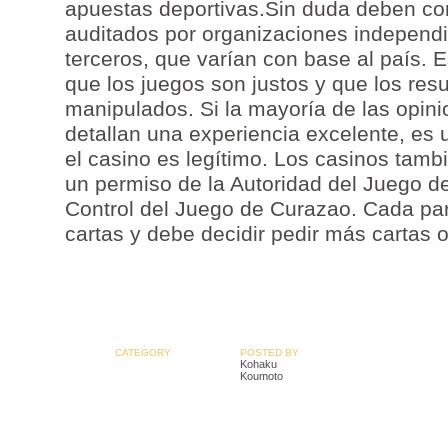
apuestas deportivas.Sin duda deben co
auditados por organizaciones independie
terceros, que varían con base al país. 
que los juegos son justos y que los res
manipulados. Si la mayoría de las opini
detallan una experiencia excelente, es
el casino es legítimo. Los casinos tam
un permiso de la Autoridad del Juego de
Control del Juego de Curazao. Cada part
cartas y debe decidir pedir más cartas
CATEGORY
POSTED BY
Kohaku
Koumoto